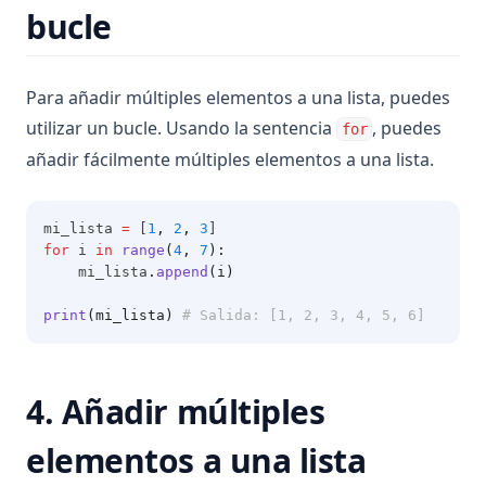
bucle
Para añadir múltiples elementos a una lista, puedes
utilizar un bucle. Usando la sentencia
, puedes
for
añadir fácilmente múltiples elementos a una lista.
mi_lista 
=
 [
1
,
2
,
3
]
for
 i 
in
range
(
4
, 
7
):
    mi_lista
.
append
(i)
print
(mi_lista)
# Salida: [1, 2, 3, 4, 5, 6]
4. Añadir múltiples
elementos a una lista