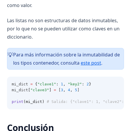
como valor.
Las listas no son estructuras de datos inmutables,
por lo que no se pueden utilizar como claves en un
diccionario.
Para más información sobre la inmutabilidad de
💡
los tipos contenedor, consulta
este post
.
mi_dict 
=
{
"clave1"
:
1
,
"key2"
:
2
}
mi_dict
[
"clave3"
]
=
 [
3
,
4
,
5
]
print
(mi_dict)
# Salida: {"clave1": 1, "clave2": 2,
Conclusión