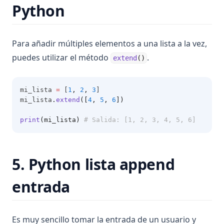
Python
Para añadir múltiples elementos a una lista a la vez,
puedes utilizar el método
.
extend
()
mi_lista 
=
 [
1
,
2
,
3
]
mi_lista
.
extend
([
4
, 
5
, 
6
])
print
(mi_lista)
# Salida: [1, 2, 3, 4, 5, 6]
5. Python lista append
entrada
Es muy sencillo tomar la entrada de un usuario y