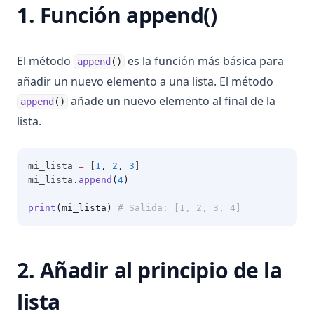
1. Función append()
El método
es la función más básica para
append
()
añadir un nuevo elemento a una lista. El método
añade un nuevo elemento al final de la
append
()
lista.
mi_lista 
=
 [
1
,
2
,
3
]
mi_lista
.
append
(
4
)
print
(mi_lista)
# Salida: [1, 2, 3, 4]
2. Añadir al principio de la
lista