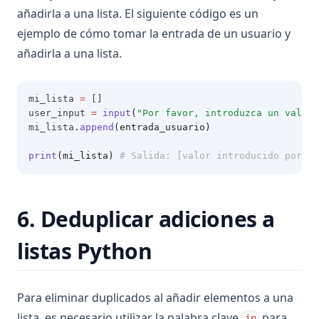
añadirla a una lista. El siguiente código es un
ejemplo de cómo tomar la entrada de un usuario y
añadirla a una lista.
mi_lista 
=
 []
user_input 
=
input
(
"Por favor, introduzca un valor 
mi_lista
.
append
(entrada_usuario)
print
(mi_lista)
# Salida: [valor introducido por el
6. Deduplicar adiciones a
listas Python
Para eliminar duplicados al añadir elementos a una
lista, es necesario utilizar la palabra clave
para
in