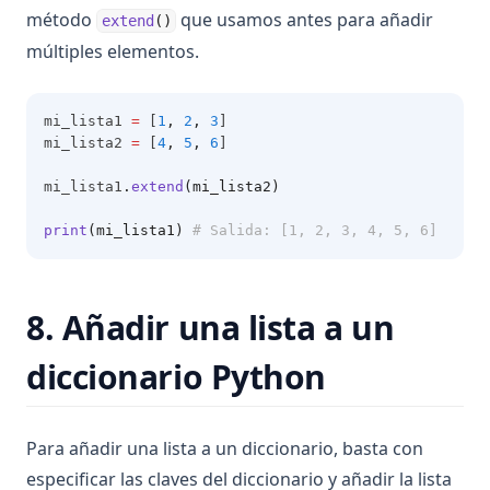
método
que usamos antes para añadir
extend
()
múltiples elementos.
mi_lista1 
=
 [
1
,
2
,
3
]
mi_lista2 
=
 [
4
,
5
,
6
]
mi_lista1
.
extend
(mi_lista2)
print
(mi_lista1)
# Salida: [1, 2, 3, 4, 5, 6]
8. Añadir una lista a un
diccionario Python
Para añadir una lista a un diccionario, basta con
especificar las claves del diccionario y añadir la lista