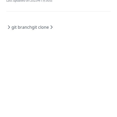
Last updated on
2023年7月30日
git branch
git clone
© 2026 All rights reserved.