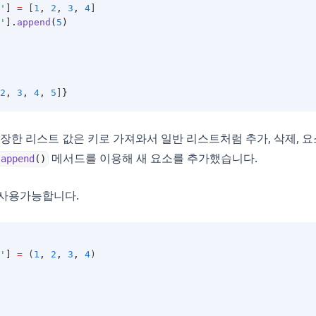
'
]
=
 [
1
,
2
,
3
,
4
]
'
].
append
(
5
)
2
,
3
,
4
,
5
]
}
저장한 리스트 값은 키로 가져와서 일반 리스트처럼 추가, 삭제, 
메서드를 이용해 새 요소를 추가했습니다.
append
()
 사용가능합니다.
'
]
=
 (
1
,
2
,
3
,
4
)