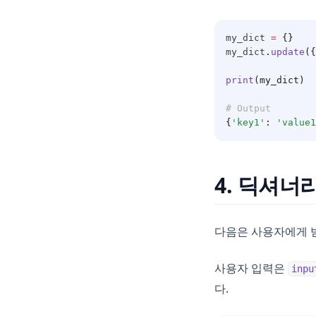
my_dict 
=
{}
my_dict
.
update
({
print
(my_dict)
# Output
{
'key1'
:
'value1
4. 딕셔너
다음은 사용자에게 
사용자 입력은
inpu
다.