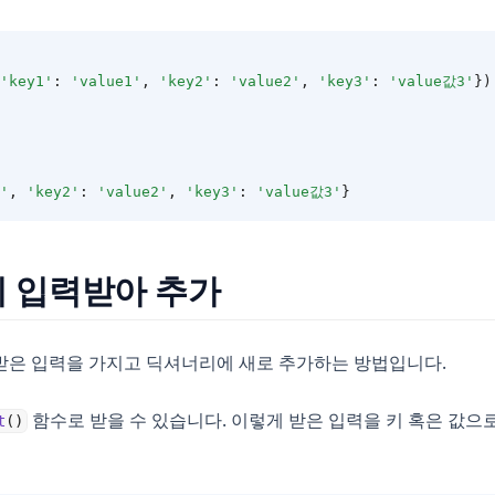
'key1'
: 
'value1'
, 
'key2'
: 
'value2'
, 
'key3'
: 
'value값3'
})
'
,
'key2'
:
'value2'
,
'key3'
:
'value값3'
}
리 입력받아 추가
받은 입력을 가지고 딕셔너리에 새로 추가하는 방법입니다.
함수로 받을 수 있습니다. 이렇게 받은 입력을 키 혹은 값으
t
()