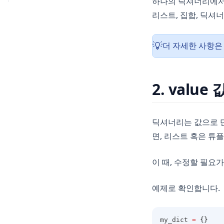
하나의 딕셔너리에서 
계산, 비교
기본 사용법
리스트, 집합, 딕셔
출력
더 자세한 사항
💡
변환
now()
2. valu
딕셔너리는 값으로 단
면, 리스트 혹은 튜
이 때, 수정할 필요
예제로 확인합니다.
my_dict 
=
{}