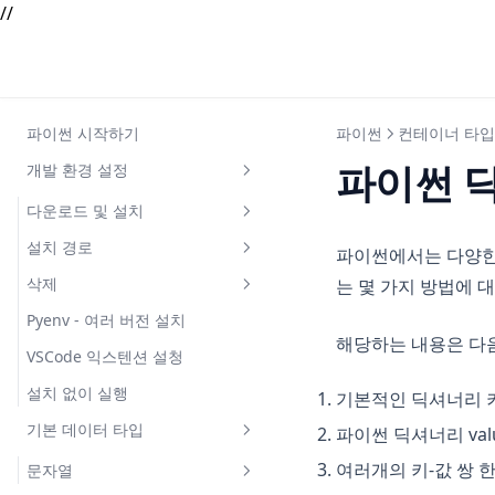
//
파이썬 시작하기
파이썬
컨테이너 타입
파이썬 딕
개발 환경 설정
다운로드 및 설치
설치 경로
Mac
파이썬에서는 다양한 
삭제
는 몇 가지 방법에 
Windows
Mac
Pyenv - 여러 버전 설치
Windows
Mac
해당하는 내용은 다
VSCode 익스텐션 설청
Windows
설치 없이 실행
기본적인 딕셔너리 키 값
기본 데이터 타입
파이썬 딕셔너리 valu
여러개의 키-값 쌍 한
문자열