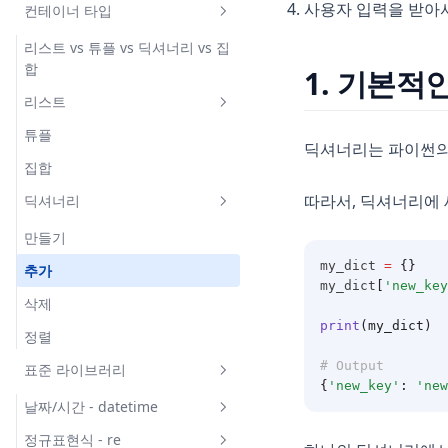
사용자 입력을 받아
컨테이너 타입
f-string
변환
리스트 vs 튜플 vs 딕셔너리 vs 집
합
1. 기본적인
찾기
리스트
비교
튜플
선언
자르기
딕셔너리는 파이썬의 
집합
추가
따라서, 딕셔너리에 
딕셔너리
정렬
합치기
만들기
my_dict 
=
{}
중복 제거
추가
my_dict
[
'new_key
출력
삭제
print
(my_dict)
정렬
# Output
표준 라이브러리
{
'new_key'
:
'new
날짜/시간 - datetime
정규표현식 - re
기본 사용법