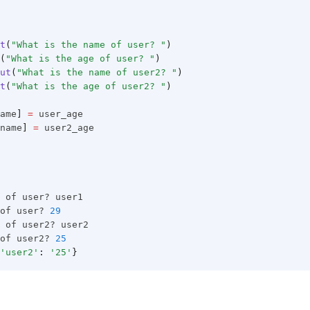
t
(
"What is the name of user? "
)
(
"What is the age of user? "
)
ut
(
"What is the name of user2? "
)
t
(
"What is the age of user2? "
)
ame
]
=
 user_age
name
]
=
 user2_age
 of user? user1
of user? 
29
 of user2? user2
of user2? 
25
'user2'
:
'25'
}