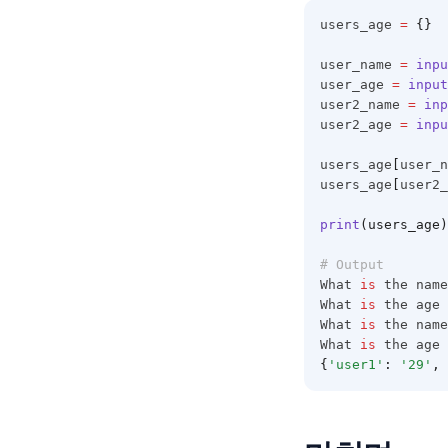
users_age 
=
{}
user_name 
=
inpu
user_age 
=
input
user2_name 
=
inp
user2_age 
=
inpu
users_age
[
user_n
users_age
[
user2_
print
(users_age)
# Output
What 
is
 the name
What 
is
 the age 
What 
is
 the name
What 
is
 the age 
{
'user1'
:
'29'
,