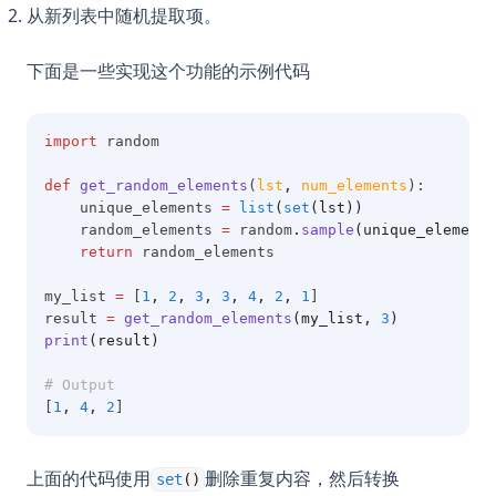
从新列表中随机提取项。
下面是一些实现这个功能的示例代码
import
 random
def
get_random_elements
(
lst
,
num_elements
):
    unique_elements 
=
list
(
set
(lst))
    random_elements 
=
 random
.
sample
(unique_elements
return
 random_elements
my_list 
=
 [
1
,
2
,
3
,
3
,
4
,
2
,
1
]
result 
=
get_random_elements
(my_list, 
3
)
print
(result)
# Output
[
1
,
4
,
2
]
上面的代码使用
删除重复内容，然后转换
set
()